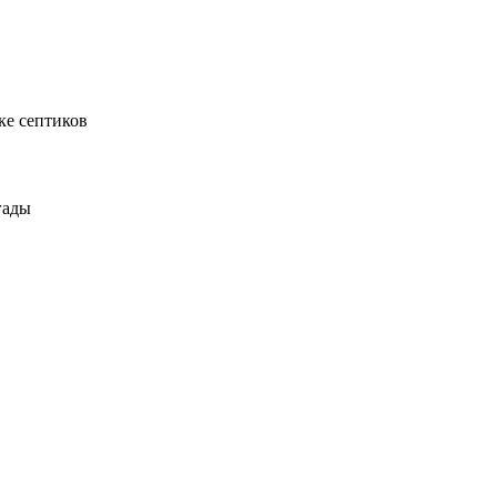
ке септиков
гады