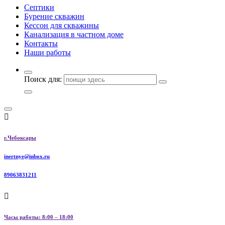
Септики
Бурение скважин
Кессон для скважины
Канализация в частном доме
Контакты
Наши работы
Поиск для:
г.Чебоксары
inertnye@inbox.ru
89063831211
Часы работы: 8:00 – 18:00