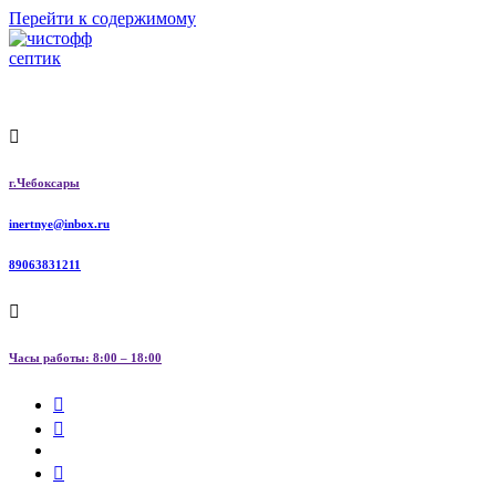
Перейти к содержимому
строительство и обслуживание канализаций и скважин
г.Чебоксары
inertnye@inbox.ru
89063831211
Часы работы: 8:00 – 18:00